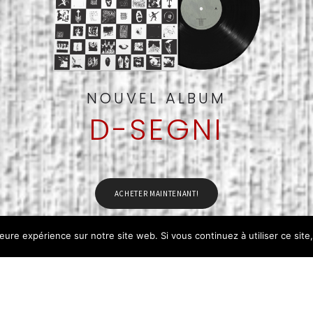
FOLLOW US
NOUVEL ALBUM
D-SEGNI
facebook
instagram
email
youtube
soundcloud
spotify
apple
deezer
amazon
ACHETER MAINTENANT!
leure expérience sur notre site web. Si vous continuez à utiliser ce sit
D-SEGNI Tour