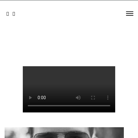
Scegli
GALLERIA VIDEO
una
lingua