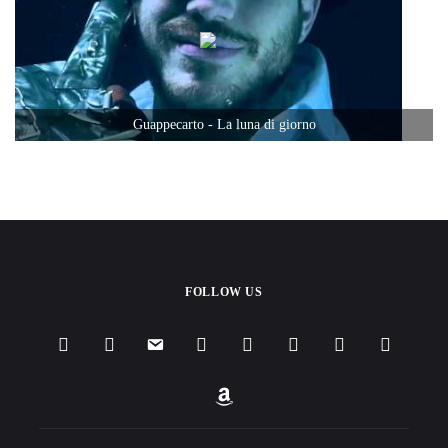
FOLLOW US
facebook
instagram
email
youtube
soundcloud
spotify
apple
deezer
amazon